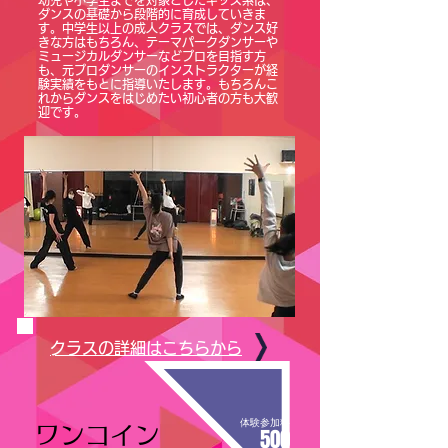
幼児や小学生までを対象としたキッズ系は、
ダンスの基礎から段階的に育成していきま
す。中学生以上の成人クラスでは、ダンス好
きな方はもちろん、テーマパークダンサーや
ミュージカルダンサーなどプロを目指す方
も、元プロダンサーのインストラクターが経
験実績をもとに指導いたします。もちろんこ
れからダンスをはじめたい初心者の方も大歓
迎です。
​クラスの詳細はこちらから
​体験参加料
​ワンコイン
500