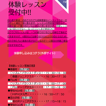
円/回
体験レッスン
​受付中!!
初心者大歓迎！初めての方でも経験豊富なインストラクターが
やさしく親切丁寧に教えます。レッスンの雰囲気や相性など、
何度か通って確かめたいなどあると思いますので、
体験レッス
ンは1回だけでなく、なっとくいくまで参加OK!!
当クラブのレッスンは、一つの振り付けをひと月単位で進めて
行きますので、4週目などは振り付けの仕上げの回となるため、
他の子供たちと進度の差が出てくるので1〜2週目の体験ご参加
がおすすめです。
体験申し込みはコチラ(外部サイト)
【体験レッスン実施日程】
■桑園校（
毎週月
曜
）
○リズム！バランス！ダンス！・15：30〜16：30
○桑園ジュニアクラス・・・・・16：30〜17：30
■円山校（
毎週火
曜
）
○リズム！バランス！ダンス！・16：00〜17：00
○円山
ジュニアクラス・・・・
・17：00〜18：00
■琴似NSA校（
毎週火曜
）
○HIPHOP入門・・・・・・・16：50〜17：50
■宮の沢校（
毎週
火曜
）
○
宮の沢ジュニアクラス・・・・17：15〜18：15
■琴似EGG校（
毎週火曜
）