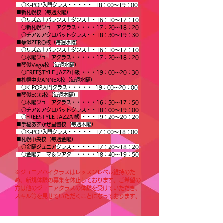
○K-POP入門クラス・・・・・
18：00〜19：00
■新札幌校（毎週火曜）
○リズム！バランス！ダンス！・16：10〜17：10
○新札幌ジュニアクラス・・・・17：20〜18：20
○チア＆アクロバットクラス・・18：30〜19：30
■琴似ZERO校（
毎週水曜
）
○リズム！バランス！ダンス！
・16：10〜17：10
○水曜ジュニアクラス・・・・・17：20〜18：20
■琴似Vega校（
毎週水曜
）
○FREESTYLE JAZZ中級 ・・・19：00〜20：30
■札幌中央ANNEX校（毎週水曜）
○K-POP入門クラス・・・・・
19：00〜20：00
■琴似EGG校（
毎週木曜）
○木
曜ジュニアクラス・・・・・16：50〜17：50
○チア＆アクロバットクラス・・18：00〜19：00
○
FREESTYLE JAZZ初級
・・・19：20〜20：20
■手稲あすかぜ星置校（
毎週木
曜
）
○K-POP入門クラス・・・・・
17：00〜18：00
■札幌中央校（毎週金曜）
○金曜ジュニア
クラス・・・・・17：20〜18：20
○金曜テーマ＆シアター・
・・・18：40〜19：50
※ジュニアハイクラスはレッスンレベル維持のた
め、新規体験の募集を休止しております。ご希望の
方は他のジュニアクラスの体験を受けていただき、
スキル等を見せていただくことになっております。