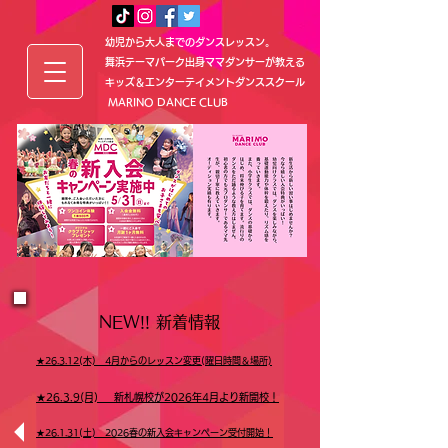
幼児から大人までのダンスレッスン。
舞浜テーマパーク出身
ママダンサーが教える
キッズ＆エンターテイメントダンススクール
MARINO DANCE CLUB
NEW!! 新着情報
★​26.3.12(木) 4月からのレッスン変更(曜日時間＆場所)
★​26.3.9(月) 新札幌校が2026年4月より新開校！
★​26.1.31(土) 2026春の新入会キャンペーン受付開始！